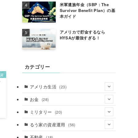
米軍遺族年金（SBP：The
Survivor Benefit Plan）の基
本ガイド
アメリカで貯金するなら
HYSAが最強すぎる！
カテゴリー
投資
アメリカ生活
(23)
(3)
お金
(28)
(2)
ミリタリー
(20)
(12)
るう家の資産運用
(56)
(6)
(6)
不動産
(18)