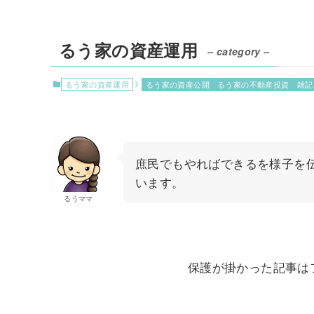
るう家の資産運用
– category –
るう家の資産運用
るう家の資産公開
るう家の不動産投資
雑記
庶民でもやればできるを様子を
います。
るうママ
保護が掛かった記事は