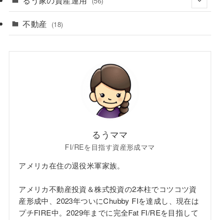
るう家の資産運用
(56)
(6)
不動産
(6)
(18)
(38)
(7)
(4)
るうママ
FI/REを目指す資産形成ママ
アメリカ在住の退役米軍家族。
アメリカ不動産投資＆株式投資の2本柱でコツコツ資
産形成中、2023年ついにChubby FIを達成し、現在は
プチFIRE中。2029年までに完全Fat FI/REを目指して