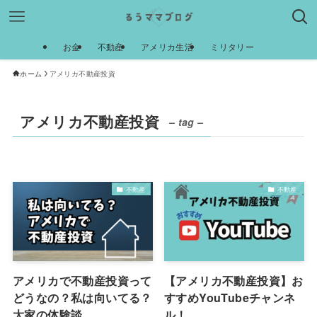
お金
不動産
アメリカ生活
ミリタリー
ホーム
アメリカ不動産投資
アメリカ不動産投資
– tag –
不動産
不動産
アメリカで不動産投資って
【アメリカ不動産投資】お
どうなの？私は向いてる？
すすめYouTubeチャンネ
大家の体験談
ル！